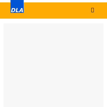
Home
News
Tech
Sports
Western
Education
Health
World