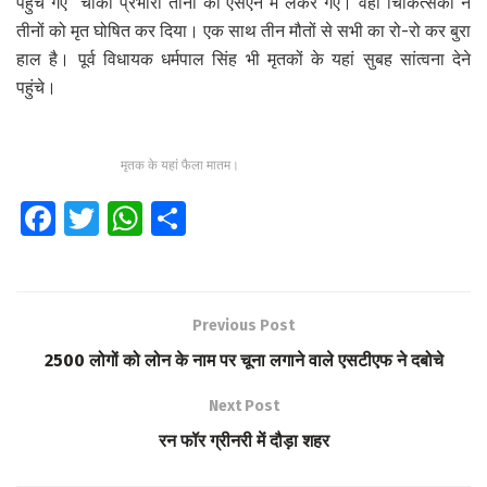
पहुंच गए चौकी प्रभारी तीनों को एसएन में लेकर गए। वहां चिकित्सकों ने
तीनों को मृत घोषित कर दिया। एक साथ तीन मौतों से सभी का रो-रो कर बुरा
हाल है। पूर्व विधायक धर्मपाल सिंह भी मृतकों के यहां सुबह सांत्वना देने
पहुंचे।
मृतक के यहां फैला मातम।
Fa
T
W
S
ce
wi
h
h
b
tt
at
ar
o
er
s
e
Previous Post
o
A
2500 लोगों को लोन के नाम पर चूना लगाने वाले एसटीएफ ने दबोचे
k
p
Next Post
p
रन फॉर ग्रीनरी में दौड़ा शहर