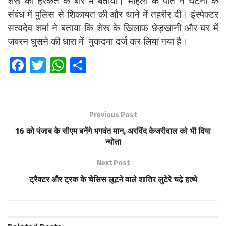
शेरू की हरकत के बारे में बताया। महिला के पति ने घटना के
संबंध में पुलिस से शिकायत की और थाने में तहरीर दी। इंस्पेक्टर
सत्यदेव शर्मा ने बताया कि शेरू के खिलाफ छेड़खानी और घर में
जबरन घुसने की धारा में मुकदमा दर्ज कर लिया गया है।
Fa
T
W
S
ce
wi
h
h
b
tt
at
ar
o
er
s
e
Previous Post
o
A
16 को पंजाब के सीएम बनेंगे भगवंत मान, अरविंद केजरीवाल को भी दिया
k
p
न्योता
p
Next Post
ट्रैक्टर और ट्रक के चेसिस लूटने वाले शातिर लुटेरे चढ़े हत्थे