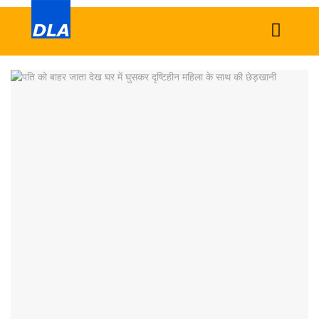
Home
News
Tech
Sports
Western
Education
Health
World