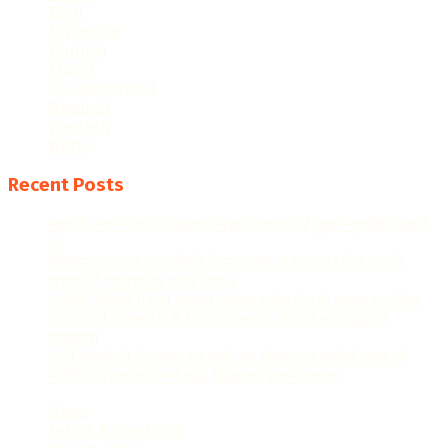
Tech
Terrorism
Tourism
Travel
Uncategorized
Weather
Western
World
Recent Posts
सदर के नंद प्लाजा में एलआईयू ने मारा छापा, कई युवक-युवतियां पकड़े
गए
लखनऊ-कानपुर एक्सप्रेसवे के उद्घाटन के महज 23 दिन बाद ही
सड़क की गुणवत्ता पर गंभीर सवाल
पासपोर्ट सेवाओं में बड़ा बदलाव, सांसद नवीन जैन के सवाल पर विदेश
राज्य मंत्री ने संसद में दी डिजिटल सुधार और नई सुविधाओं की
जानकारी
फर्जी दस्तावेजों के आधार पर प्लॉट का बैनामा कर करोड़ों रुपये की
संपत्तियों पर कब्जा करने वाले गिरोह का सदस्य पकड़ा
News
Terms & Condition