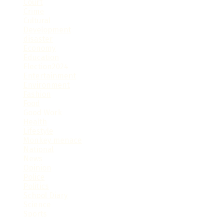
Court
Crime
Cultural
Development
disaster
Economy
Education
Election2024
Entertainment
Environment
Fashion
Food
Good Work
Health
Lifestyle
Monkey menace
National
News
Opinion
Police
Politics
School Diary
Science
Sports