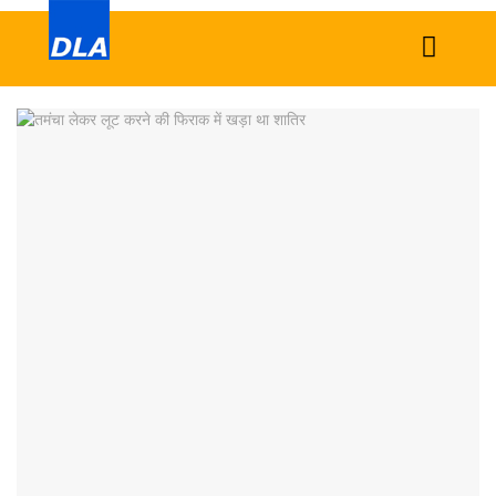
Home
News
Tech
Sports
Western
Education
Health
World