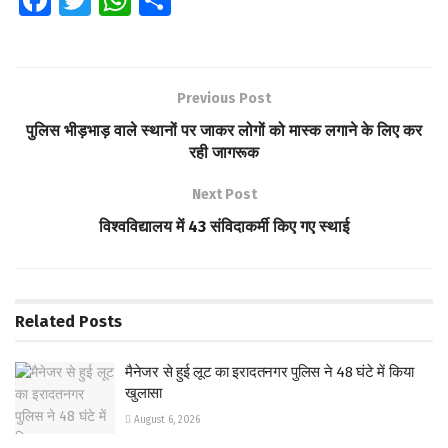
Fa
T
W
S
ce
wi
h
h
b
tt
at
ar
o
er
s
e
Previous Post
o
A
पुलिस भीड़भाड़ वाले स्थानों पर जाकर लोगों को मास्क लगाने के लिए कर
k
p
रही जागरूक
p
Next Post
विश्वविद्यालय में 43 संविदाकर्मी किए गए स्थाई
Related
Posts
मैनेजर से हुई लूट का इरादतनगर पुलिस ने 48 घंटे में किया
खुलासा
August 6, 2026