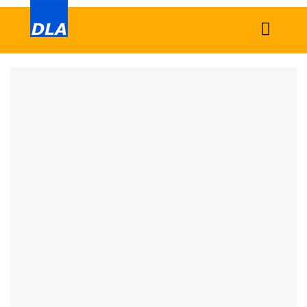
Home
News
Tech
Sports
Western
Education
Health
World