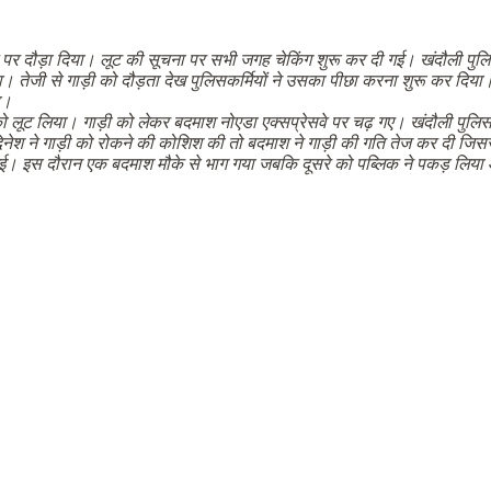
पर
दौड़ा
दिया।
लूट
की
सूचना
पर
सभी
जगह
चेकिंग
शुरू
कर
दी
गई।
खंदौली
पुल
ा।
तेजी
से
गाड़ी
को
दौड़ता
देख
पुलिसकर्मियों
ने
उसका
पीछा
करना
शुरू
कर
दिया
ा।
ो
लूट
लिया।
गाड़ी
को
लेकर
बदमाश
नोएडा
एक्सप्रेसवे
पर
चढ़
गए।
खंदौली
पुलि
िनेश
ने
गाड़ी
को
रोकने
की
कोशिश
की
तो
बदमाश
ने
गाड़ी
की
गति
तेज
कर
दी
जिसस
ई।
इस
दौरान
एक
बदमाश
मौके
से
भाग
गया
जबकि
दूसरे
को
पब्लिक
ने
पकड़
लिया