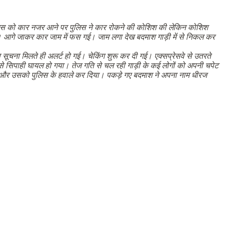
िस
को
कार
नजर
आने
पर
पुलिस
ने
कार
रोकने
की
कोशिश
की
लेकिन
कोशिश
।
आगे
जाकर
कार
जाम
में
फस
गई।
जाम
लगा
देख
बदमाश
गाड़ी
में
से
निकल
कर
स
सूचना
मिलते
ही
अलर्ट
हो
गई।
चेकिंग
शुरू
कर
दी
गई।
एक्सप्रेसवे
से
उतरते
े
सिपाही
घायल
हो
गया।
तेज
गति
से
चल
रही
गाड़ी
के
कई
लोगों
को
अपनी
चपेट
और
उसको
पुलिस
के
हवाले
कर
दिया।
पकड़े
गए
बदमाश
ने
अपना
नाम
धीरज