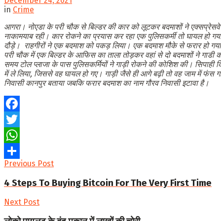
December 24, 2021
in
Crime
आगरा।
नोएडा
के
परी
चौक
से
बिल्डर
की
कार
को
लूटकर
बदमाशों
ने
एक्सप्रेसवे
नाकामयाब
रही।
कार
रोकने
का
प्रयास
कर
रहा
एक
पुलिसकर्मी
तो
घायल
हो
गय
दौड़े।
राहगीरों
ने
एक
बदमाश
को
पकड़
लिया।
एक
बदमाश
मौके
से
फरार
हो
गय
परी
चौक
में
एक
बिल्डर
के
आफिस
का
ताला
तोड़कर
वहां
से
दो
बदमाशों
ने
गाडी
क
समय
टोल
प्लाजा
के
पास
पुलिसकर्मियों
ने
गाड़ी
रोकने
की
कोशिश
की।
सिपाही
द
में
ले
लिया
,
जिससे
वह
घायल
हो
गए।
गाड़ी
जैसे
ही
आगे
बढ़ी
तो
वह
जाम
में
फंस
ग
निवासी
कानपुर
बताया
जबकि
फरार
बदमाश
का
नाम
गौरव
निवासी
इटावा
है।
Facebook
Twitter
WhatsApp
Previous Post
Share
4 Steps To Buying Bitcoin For The Very First Time
Next Post