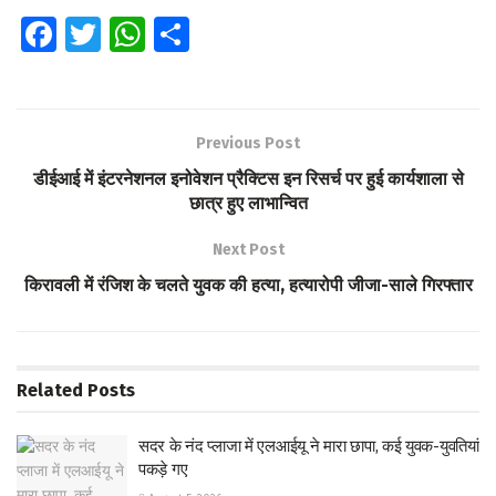
Fa
T
W
S
ce
wi
h
h
b
tt
at
ar
o
er
s
e
Previous Post
o
A
डीईआई में इंटरनेशनल इनोवेशन प्रैक्टिस इन रिसर्च पर हुई कार्यशाला से
k
p
छात्र हुए लाभान्वित
p
Next Post
किरावली में रंजिश के चलते युवक की हत्या, हत्यारोपी जीजा-साले गिरफ्तार
Related
Posts
सदर के नंद प्लाजा में एलआईयू ने मारा छापा, कई युवक-युवतियां
पकड़े गए