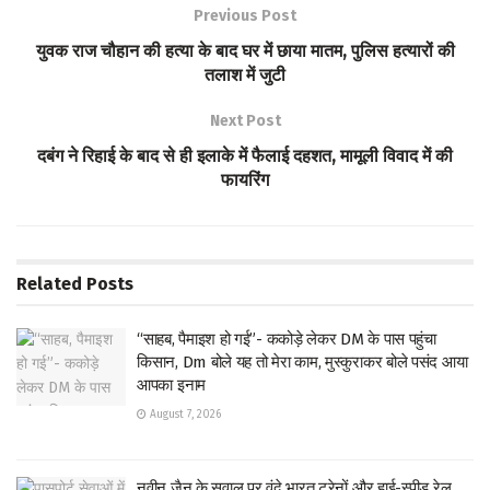
o
er
s
e
Previous Post
o
A
युवक राज चौहान की हत्या के बाद घर में छाया मातम, पुलिस हत्यारों की
k
p
तलाश में जुटी
p
Next Post
दबंग ने रिहाई के बाद से ही इलाके में फैलाई दहशत, मामूली विवाद में की
फायरिंग
Related
Posts
“साहब, पैमाइश हो गई”- ककोड़े लेकर DM के पास पहुंचा
किसान, Dm बोले यह तो मेरा काम, मुस्कुराकर बोले पसंद आया
आपका इनाम
August 7, 2026
नवीन जैन के सवाल पर वंदे भारत ट्रेनों और हाई-स्पीड रेल