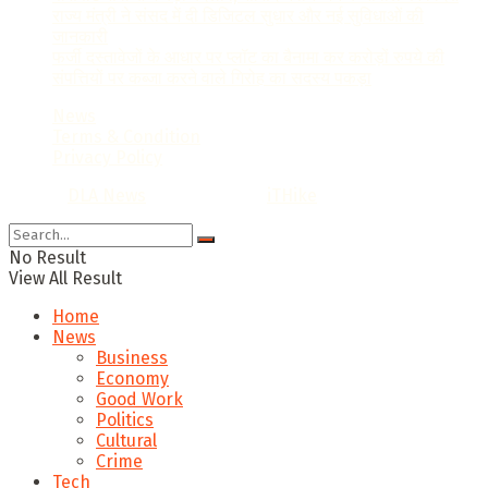
राज्य मंत्री ने संसद में दी डिजिटल सुधार और नई सुविधाओं की
जानकारी
फर्जी दस्तावेजों के आधार पर प्लॉट का बैनामा कर करोड़ों रुपये की
संपत्तियों पर कब्जा करने वाले गिरोह का सदस्य पकड़ा
News
Terms & Condition
Privacy Policy
© 2022
DLA News
- Designed by
iTHike
.
No Result
View All Result
Home
News
Business
Economy
Good Work
Politics
Cultural
Crime
Tech