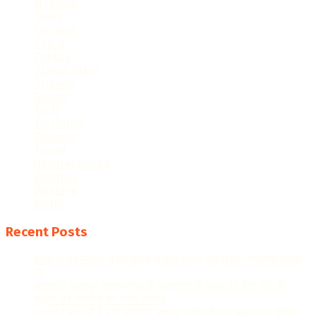
National
News
Opinion
Police
Politics
School Diary
Science
Sports
Tech
Terrorism
Tourism
Travel
Uncategorized
Weather
Western
World
Recent Posts
सदर के नंद प्लाजा में एलआईयू ने मारा छापा, कई युवक-युवतियां पकड़े
गए
लखनऊ-कानपुर एक्सप्रेसवे के उद्घाटन के महज 23 दिन बाद ही
सड़क की गुणवत्ता पर गंभीर सवाल
पासपोर्ट सेवाओं में बड़ा बदलाव, सांसद नवीन जैन के सवाल पर विदेश