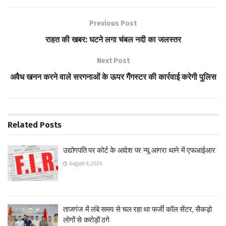
b
tt
at
ar
o
er
s
e
Previous Post
o
A
राहत की खबर: घटने लगा चंबल नदी का जलस्तर
k
p
Next Post
p
अवैध खनन करने वाले सरगनाओं के ऊपर गैंगस्टर की कार्रवाई करेगी पुलिस
Related
Posts
उद्योगपति पर कोर्ट के आदेश पर न्यू आगरा थाने में एफआईआर
August 9, 2026
ताजगंज में लंबे समय से चल रहा था फर्जी कॉल सेंटर, सैकड़ो
लोगों से करोड़ों ठगे