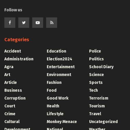
Follow us
Categories
Accident
Education
Police
Administration
Election2024
Politics
Agra
Entertainment
School Diary
Art
Environment
Science
Article
Fashion
Sports
Business
Food
Tech
Corruption
Good Work
Terrorism
Court
Health
Tourism
Crime
Lifestyle
Travel
Cultural
Monkey Menace
Uncategorized
Development
National
Weather