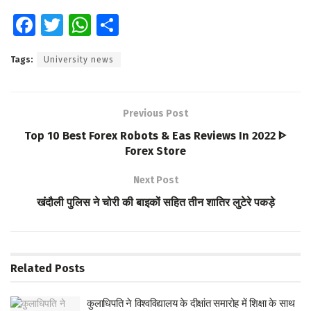
Fa
T
W
S
ce
wi
h
h
Tags:
University news
b
tt
at
ar
o
er
s
e
o
A
Previous Post
k
p
Top 10 Best Forex Robots & Eas Reviews In 2022 ᐈ
Forex Store
p
Next Post
खंदौली पुलिस ने चोरी की बाइकों सहित तीन शातिर लुटेरे पकड़े
Related
Posts
कुलाधिपति ने विश्वविद्यालय के दीक्षांत समारोह में शिक्षा के साथ