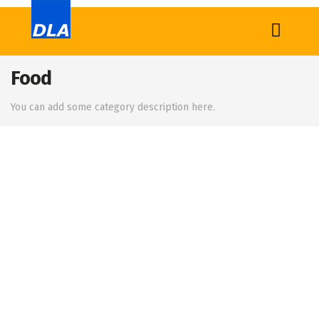
Food
Home
You can add some category description here.
News
Tech
Sports
Western
Education
Health
World