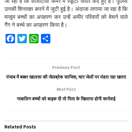
जा रहा है कि सीसीटीवी कैमरे में स्कूटी सवार कैद हुए हैं। पुलिस
उनकी शिनाख्त करने में जुटी हुई है। अंदाजा लगाया जा रहा है कि
मासूम बच्चों का अपहरण कर उन्हें अमीर परिवारों को बेचने वाले
गैंग ने बच्चे का अपहरण किया है।
Fa
T
W
S
ce
wi
h
h
b
tt
at
ar
o
er
s
e
Previous Post
o
A
पंजाब में बब्बर खालसा की जेलब्रेक साजिश, चार जेलों पर मंडरा रहा खतरा
k
p
Next Post
p
नाबालिग बच्चों को बाइक दी तो पिता के खिलाफ होगी कार्रवाई
Related
Posts