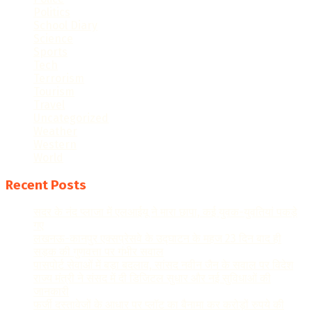
Politics
School Diary
Science
Sports
Tech
Terrorism
Tourism
Travel
Uncategorized
Weather
Western
World
Recent Posts
सदर के नंद प्लाजा में एलआईयू ने मारा छापा, कई युवक-युवतियां पकड़े
गए
लखनऊ-कानपुर एक्सप्रेसवे के उद्घाटन के महज 23 दिन बाद ही
सड़क की गुणवत्ता पर गंभीर सवाल
पासपोर्ट सेवाओं में बड़ा बदलाव, सांसद नवीन जैन के सवाल पर विदेश
राज्य मंत्री ने संसद में दी डिजिटल सुधार और नई सुविधाओं की
जानकारी
फर्जी दस्तावेजों के आधार पर प्लॉट का बैनामा कर करोड़ों रुपये की