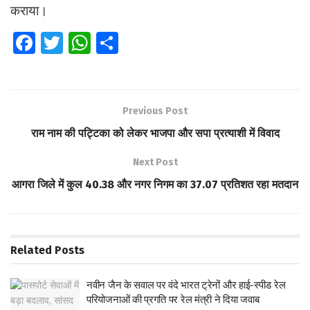
कराया।
Fa
T
W
S
ce
wi
h
h
b
tt
at
ar
o
er
s
e
Previous Post
o
A
राम नाम की पट्टिका को लेकर भाजपा और सपा प्रत्याशी में विवाद
k
p
Next Post
p
आगरा जिले में कुल 40.38 और नगर निगम का 37.07 प्रतिशत रहा मतदान
Related
Posts
नवीन जैन के सवाल पर वंदे भारत ट्रेनों और हाई-स्पीड रेल
परियोजनाओं की प्रगति पर रेल मंत्री ने दिया जवाब