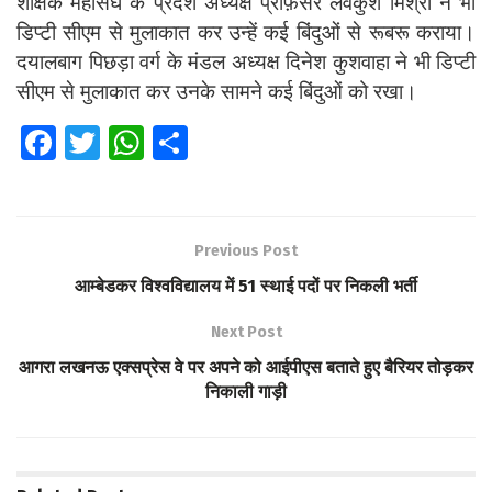
शैक्षिक महासंघ के प्रदेश अध्यक्ष प्रोफ़ेसर लवकुश मिश्रा ने भी
डिप्टी सीएम से मुलाकात कर उन्हें कई बिंदुओं से रूबरू कराया।
दयालबाग पिछड़ा वर्ग के मंडल अध्यक्ष दिनेश कुशवाहा ने भी डिप्टी
सीएम से मुलाकात कर उनके सामने कई बिंदुओं को रखा।
Fa
T
W
S
ce
wi
h
h
b
tt
at
ar
o
er
s
e
Previous Post
o
A
आम्बेडकर विश्वविद्यालय में 51 स्थाई पदों पर निकली भर्ती
k
p
Next Post
p
आगरा लखनऊ एक्सप्रेस वे पर अपने को आईपीएस बताते हुए बैरियर तोड़कर
निकाली गाड़ी