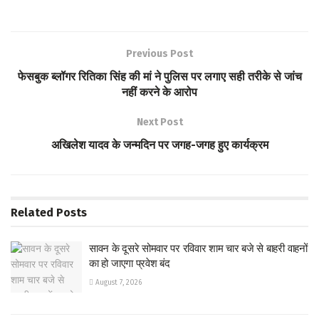
ce
wi
h
h
b
tt
at
ar
o
er
s
e
Previous Post
o
A
फेसबुक ब्लॉगर रितिका सिंह की मां ने पुलिस पर लगाए सही तरीके से जांच
k
p
नहीं करने के आरोप
p
Next Post
अखिलेश यादव के जन्मदिन पर जगह-जगह हुए कार्यक्रम
Related
Posts
सावन के दूसरे सोमवार पर रविवार शाम चार बजे से बाहरी वाहनों
का हो जाएगा प्रवेश बंद
August 7, 2026