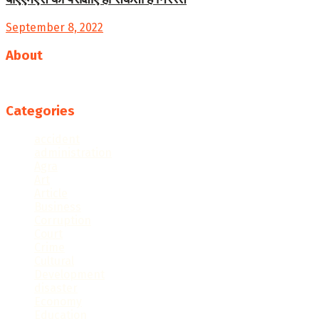
September 8, 2022
About
Follow us
Categories
accident
administration
Agra
Art
Article
Business
Corruption
Court
Crime
Cultural
Development
disaster
Economy
Education