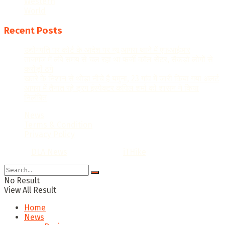
Western
World
Recent Posts
उद्योगपति पर कोर्ट के आदेश पर न्यू आगरा थाने में एफआईआर
ताजगंज में लंबे समय से चल रहा था फर्जी कॉल सेंटर, सैकड़ो लोगों से
करोड़ों ठगे
खतरे के निशान से थोड़ा नीचे है यमुना, 23 गांव में जारी किया गया अलर्ट
आगरा में तैनात रहे ड्रग इंस्पेक्टर कपिल शर्मा को शासन ने किया
निलंबित
News
Terms & Condition
Privacy Policy
© 2022
DLA News
- Designed by
iTHike
.
No Result
View All Result
Home
News