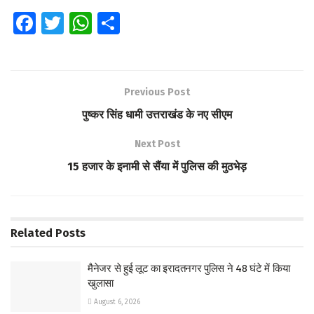
Fa
T
W
S
ce
wi
h
h
b
tt
at
ar
o
er
s
e
Previous Post
o
A
पुष्कर सिंह धामी उत्तराखंड के नए सीएम
k
p
Next Post
p
15 हजार के इनामी से सैंया में पुलिस की मुठभेड़
Related
Posts
मैनेजर से हुई लूट का इरादतनगर पुलिस ने 48 घंटे में किया
खुलासा
August 6, 2026