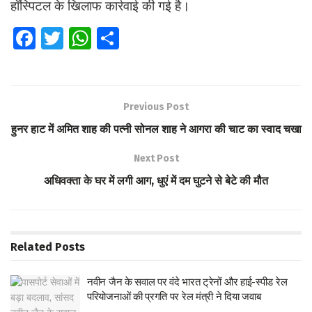
हॉस्पिटल के खिलाफ कार्रवाई की गई है।
Fa
T
W
S
ce
wi
h
h
b
tt
at
ar
o
er
s
e
Previous Post
o
A
हुनर हाट में अमित शाह की पत्नी सोनल शाह ने आगरा की चाट का स्वाद चखा
k
p
Next Post
p
अधिवक्ता के घर में लगी आग, धुएं में दम घुटने से बेटे की मौत
Related
Posts
नवीन जैन के सवाल पर वंदे भारत ट्रेनों और हाई-स्पीड रेल
परियोजनाओं की प्रगति पर रेल मंत्री ने दिया जवाब