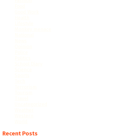
Fashion
Food
Good Work
Health
Lifestyle
Monkey menace
National
News
Opinion
Police
Politics
School Diary
Science
Sports
Tech
Terrorism
Tourism
Travel
Uncategorized
Weather
Western
World
Recent Posts