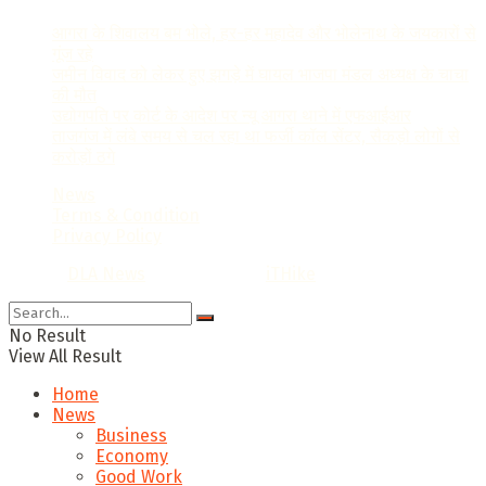
आगरा के शिवालय बम भोले, हर-हर महादेव और भोलेनाथ के जयकारों से
गूंज रहे
जमीन विवाद को लेकर हुए झगड़े में घायल भाजपा मंडल अध्यक्ष के चाचा
की मौत
उद्योगपति पर कोर्ट के आदेश पर न्यू आगरा थाने में एफआईआर
ताजगंज में लंबे समय से चल रहा था फर्जी कॉल सेंटर, सैकड़ो लोगों से
करोड़ों ठगे
News
Terms & Condition
Privacy Policy
© 2022
DLA News
- Designed by
iTHike
.
No Result
View All Result
Home
News
Business
Economy
Good Work