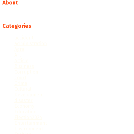
About
Follow us
Categories
accident
administration
Agra
Art
Article
Business
Corruption
Court
Crime
Cultural
Development
disaster
Economy
Education
Election2024
Entertainment
Environment