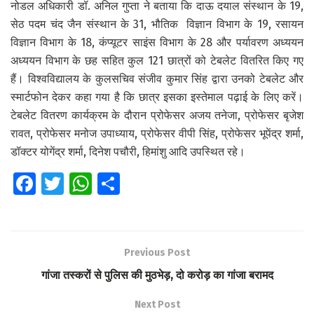
नोडल अधिकारी डॉ. अनिल गुप्ता ने बताया कि दाऊ दयाल संस्थान के 19,
सेठ पदम चंद जैन संस्थान के 31, भौतिक विज्ञान विभाग के 19, रसायन
विज्ञान विभाग के 18, कंप्यूटर साइंस विभाग के 28 और पर्यावरण अध्ययन
अध्ययन विभाग के छह सहित कुल 121 छात्रों को टेबलेट वितरित किए गए
हैं। विश्वविद्यालय के कुलसचिव संजीव कुमार सिंह द्वारा उनको टेबलेट और
स्मार्टफोन देकर कहा गया है कि छात्र इसका इस्तेमाल पढ़ाई के लिए करें।
टेबलेट वितरण कार्यक्रम के दौरान प्रोफेसर अजय तनेजा, प्रोफेसर बृजेश
रावत, प्रोफेसर मनोज उपाध्याय, प्रोफेसर वीपी सिंह, प्रोफेसर भूपेंद्र शर्मा,
डॉक्टर योगेंद्र शर्मा, दिनेश पचौरी, हिमांशु आदि उपस्थित रहे।
Fa
T
W
S
ce
wi
h
h
b
tt
at
ar
o
er
s
e
Previous Post
o
A
गांजा तस्करों से पुलिस की मुठभेड़, दो करोड़ का गांजा बरामद
k
p
Next Post