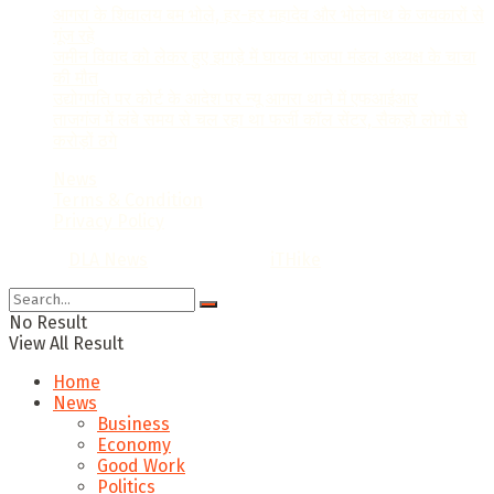
आगरा के शिवालय बम भोले, हर-हर महादेव और भोलेनाथ के जयकारों से
गूंज रहे
जमीन विवाद को लेकर हुए झगड़े में घायल भाजपा मंडल अध्यक्ष के चाचा
की मौत
उद्योगपति पर कोर्ट के आदेश पर न्यू आगरा थाने में एफआईआर
ताजगंज में लंबे समय से चल रहा था फर्जी कॉल सेंटर, सैकड़ो लोगों से
करोड़ों ठगे
News
Terms & Condition
Privacy Policy
© 2022
DLA News
- Designed by
iTHike
.
No Result
View All Result
Home
News
Business
Economy
Good Work
Politics