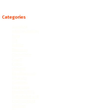
Follow us
Categories
accident
administration
Agra
Art
Article
Business
Corruption
Court
Crime
Cultural
Development
disaster
Economy
Education
Election2024
Entertainment
Environment
Fashion