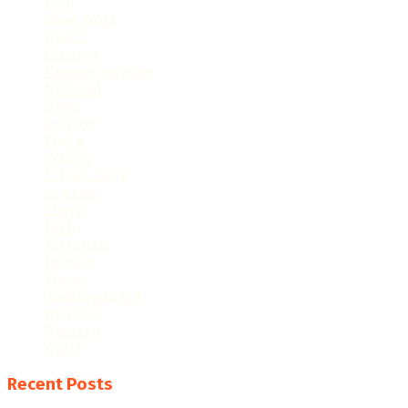
Food
Good Work
Health
Lifestyle
Monkey menace
National
News
Opinion
Police
Politics
School Diary
Science
Sports
Tech
Terrorism
Tourism
Travel
Uncategorized
Weather
Western
World
Recent Posts