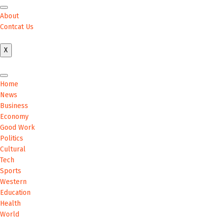
About
Contcat Us
X
Home
News
Home
Business
News
Business
Economy
Economy
Good Work
Good Work
Politics
Cultural
Politics
Tech
Sports
Cultural
Western
Crime
Education
Health
World
Tech