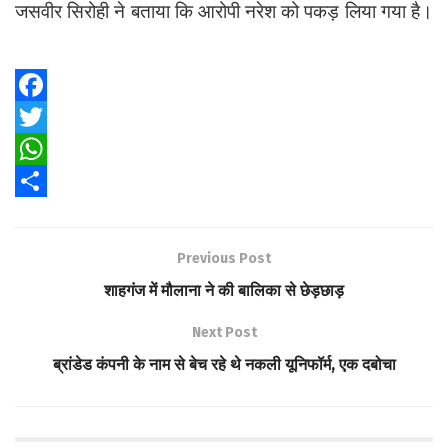
जसवीर सिरोही ने बताया कि आरोपी नरेश को पकड़ लिया गया है।
F
a
T
c
w
W
e
i
h
S
b
t
a
h
Previous Post
o
t
t
a
शाहगंज में मौलाना ने की बालिका से छेड़छाड़
o
e
s
r
Next Post
k
r
A
e
ब्रांडेड कंपनी के नाम से बेच रहे थे नकली यूनिफॉर्म, एक दबोचा
p
p