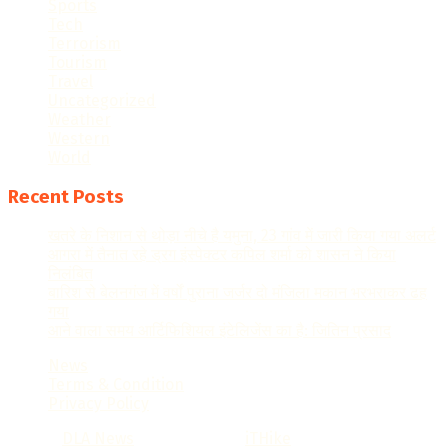
Sports
Tech
Terrorism
Tourism
Travel
Uncategorized
Weather
Western
World
Recent Posts
खतरे के निशान से थोड़ा नीचे है यमुना, 23 गांव में जारी किया गया अलर्ट
आगरा में तैनात रहे ड्रग इंस्पेक्टर कपिल शर्मा को शासन ने किया
निलंबित
बारिश से बेलनगंज में वर्षों पुराना जर्जर दो मंजिला मकान भरभराकर ढह
गया
आने वाला समय आर्टिफिशियल इंटेलिजेंस का है: जितिन प्रसाद
News
Terms & Condition
Privacy Policy
© 2022
DLA News
- Designed by
iTHike
.