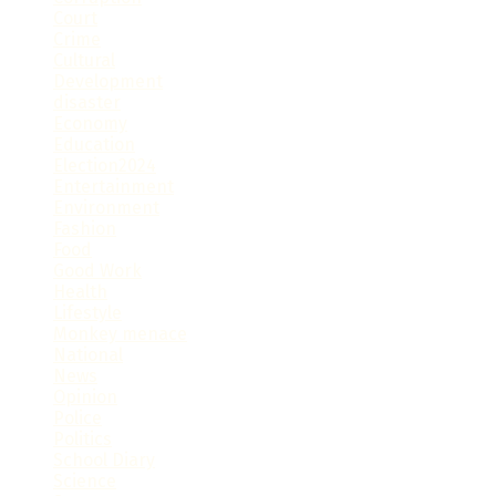
Court
Crime
Cultural
Development
disaster
Economy
Education
Election2024
Entertainment
Environment
Fashion
Food
Good Work
Health
Lifestyle
Monkey menace
National
News
Opinion
Police
Politics
School Diary
Science