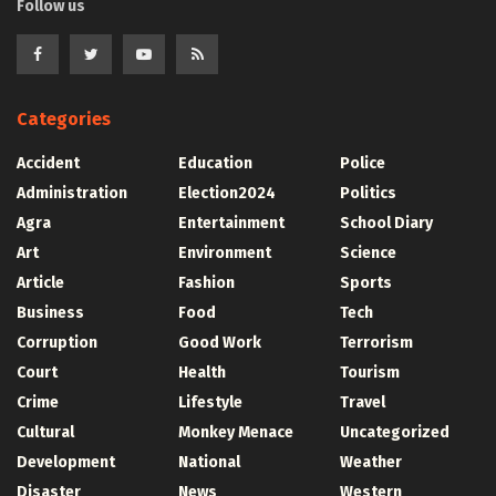
Follow us
Categories
Accident
Education
Police
Administration
Election2024
Politics
Agra
Entertainment
School Diary
Art
Environment
Science
Article
Fashion
Sports
Business
Food
Tech
Corruption
Good Work
Terrorism
Court
Health
Tourism
Crime
Lifestyle
Travel
Cultural
Monkey Menace
Uncategorized
Development
National
Weather
Disaster
News
Western