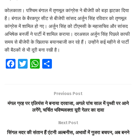
कोलकाता। पश्चिम बंगाल में तृणमूल कांग्रेस ने बीजेपी को बड़ा झटका दिया
है। बंगाल के बैरकपुर सीट से बीजेपी सांसद अर्जुन सिंह रविवार को तृणमूल
कांग्रेस में शामिल हो गए। अर्जुन सिंह को टीएमसी के महासचिव और सांसद
अभिषेक बनर्जी ने पार्टी में शामिल कराया। दरअसल अर्जुन सिंह पिछले काफी
समय से बीजेपी के खिलाफ बयानबाजी कर रहे हैं। उन्होंने कई महीने से पार्टी
की बैठकों से भी दूरी बना रखी है।
Fa
T
W
S
ce
wi
h
h
b
tt
at
ar
o
er
s
e
Previous Post
o
A
मंगल ग्रह पर एलियंस ने बनाया दरवाजा, अगले पांच साल में पृथ्वी पर आने
k
p
लगेंगे, चर्चित भविष्यवक्ता यूरी गेलर का दावा
p
Next Post
सिंगल मदर की संतान हैं एंटनी अल्बनीस, अभावों में गुजरा बचपन, अब बनने