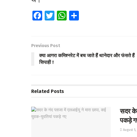
Fa
T
W
S
ce
wi
h
h
b
tt
at
ar
o
er
s
e
Previous Post
o
A
क्या आगरा कमिश्नरेट में बच जाते हैं थानेदार और फंसते हैं
k
p
सिपाही !
p
Related
Posts
सदर के 
पकड़े ग
August 5,