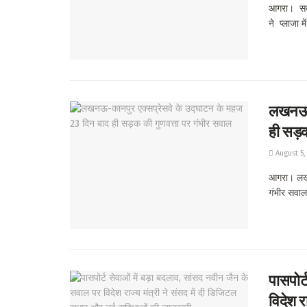
आगरा। सदर 
ने प्लाजा मे
लखनऊ-क
ही सड़क
August 5,
आगरा। लखन
गंभीर सवाल 
पासपोर्
विदेश र