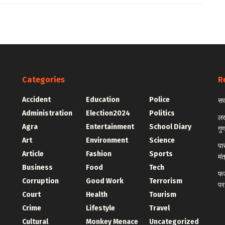
Categories
R
Accident
Education
Police
सद
Administration
Election2024
Politics
लख
Agra
Entertainment
School Diary
गु
Art
Environment
Science
पा
Article
Fashion
Sports
मं
Business
Food
Tech
फर
Corruption
Good Work
Terrorism
पर
Court
Health
Tourism
Crime
Lifestyle
Travel
Cultural
Monkey Menace
Uncategorized