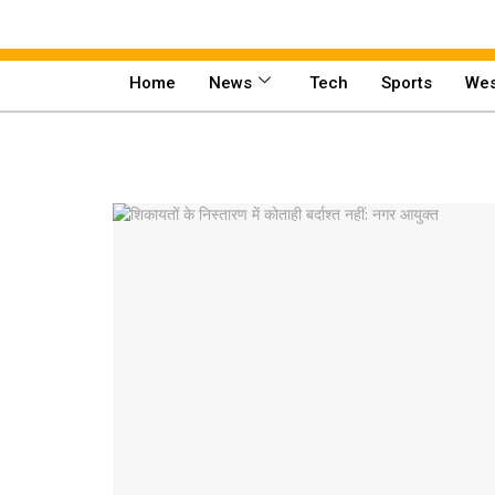
Home
News
Tech
Sports
Wes
Home
News
Tech
Sports
Western
Education
Health
World