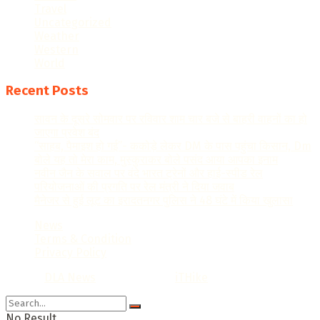
Travel
Uncategorized
Weather
Western
World
Recent Posts
सावन के दूसरे सोमवार पर रविवार शाम चार बजे से बाहरी वाहनों का हो
जाएगा प्रवेश बंद
“साहब, पैमाइश हो गई”- ककोड़े लेकर DM के पास पहुंचा किसान, Dm
बोले यह तो मेरा काम, मुस्कुराकर बोले पसंद आया आपका इनाम
नवीन जैन के सवाल पर वंदे भारत ट्रेनों और हाई-स्पीड रेल
परियोजनाओं की प्रगति पर रेल मंत्री ने दिया जवाब
मैनेजर से हुई लूट का इरादतनगर पुलिस ने 48 घंटे में किया खुलासा
News
Terms & Condition
Privacy Policy
© 2022
DLA News
- Designed by
iTHike
.
No Result