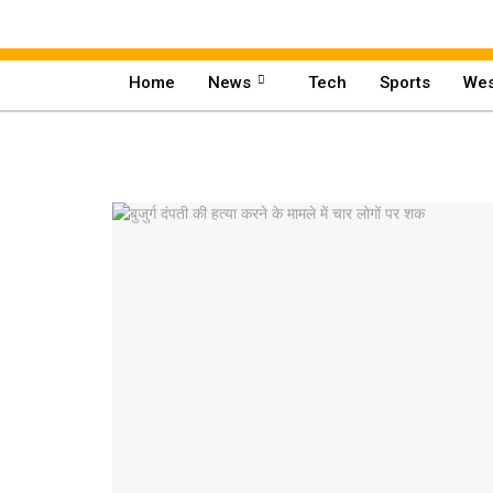
Home
News
Tech
Sports
Wes
Home
News
Tech
Sports
Western
Education
Health
World