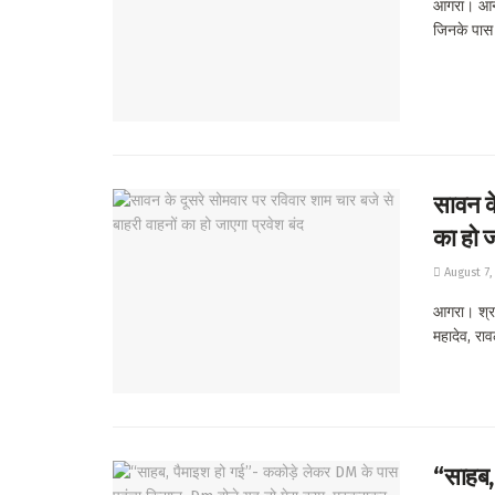
आगरा। आने 
जिनके पास ह
सावन के
का हो ज
August 7,
आगरा। श्राव
महादेव, राव
“साहब,