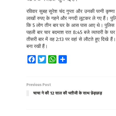
रविवार सुबह सुरेश चंद गुप्ता और उनकी पत्नी कृष्
लाखों रुपए के गहने और नगदी लूटकर ले गए हैं। पुल
कि 5 लोग तीन बार घर के आस पास आए थे। पुलिस उ
पहली बार चार बदमाश रात 8:45 बजे व्यापारी के 
तीसरी बार में वह 2:13 पर वहां से लौटते हुए दिखे है
बना रखी हैं।
Fa
T
W
S
ce
wi
h
h
b
tt
at
ar
o
er
s
e
Previous Post
o
A
चाचा ने की 12 साल की भतीजी के साथ छेड़छाड़
k
p
p