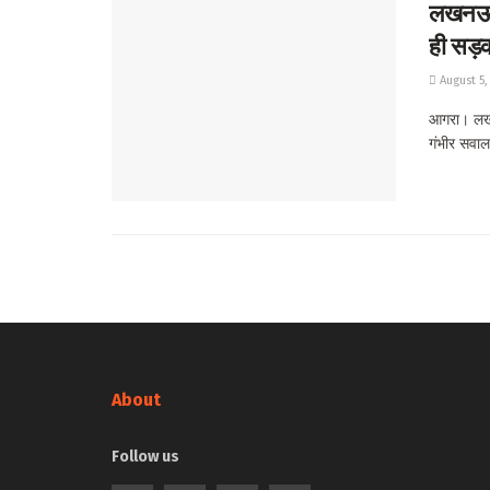
लखनऊ-क
ही सड़क
August 5,
आगरा। लखन
गंभीर सवाल 
About
Follow us