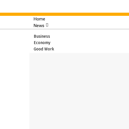
Home
News
Home
Business
Economy
News
Good Work
Business
Politics
Cultural
Economy
Tech
Good Work
Sports
Western
Politics
Education
Health
Cultural
World
Crime
X
Tech