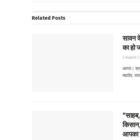
p
Related
Posts
सावन के
का हो ज
August 7,
आगरा। श्राव
महादेव, राव
“साहब,
किसान, 
आपका 