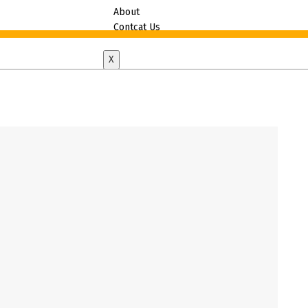
About
Contcat Us
X