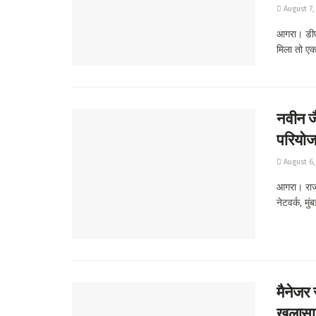
August 7,
आगरा। डीए
मिला तो एक.
नवीन जै
परियोजन
August 6,
आगरा। राज्य
नेटवर्क, मु
मैनेजर 
खुलासा