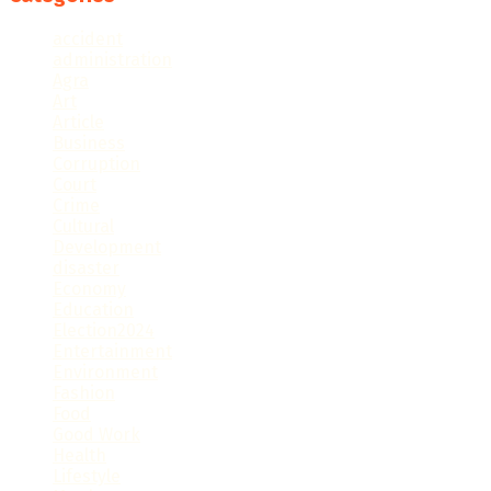
accident
administration
Agra
Art
Article
Business
Corruption
Court
Crime
Cultural
Development
disaster
Economy
Education
Election2024
Entertainment
Environment
Fashion
Food
Good Work
Health
Lifestyle