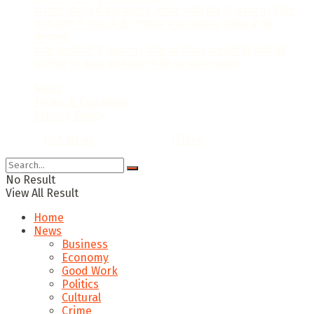
पासपोर्ट सेवाओं में बड़ा बदलाव, सांसद नवीन जैन के सवाल पर विदेश
राज्य मंत्री ने संसद में दी डिजिटल सुधार और नई सुविधाओं की
जानकारी
फर्जी दस्तावेजों के आधार पर प्लॉट का बैनामा कर करोड़ों रुपये की
संपत्तियों पर कब्जा करने वाले गिरोह का सदस्य पकड़ा
News
Terms & Condition
Privacy Policy
© 2022
DLA News
- Designed by
iTHike
.
No Result
View All Result
Home
News
Business
Economy
Good Work
Politics
Cultural
Crime