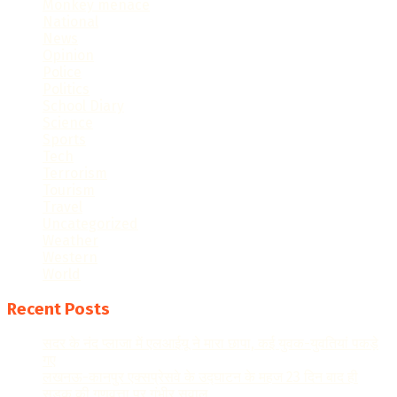
Monkey menace
National
News
Opinion
Police
Politics
School Diary
Science
Sports
Tech
Terrorism
Tourism
Travel
Uncategorized
Weather
Western
World
Recent Posts
सदर के नंद प्लाजा में एलआईयू ने मारा छापा, कई युवक-युवतियां पकड़े
गए
लखनऊ-कानपुर एक्सप्रेसवे के उद्घाटन के महज 23 दिन बाद ही
सड़क की गुणवत्ता पर गंभीर सवाल