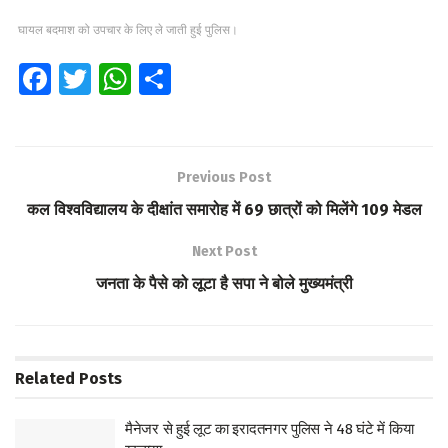
घायल बदमाश को उपचार के लिए ले जाती हुई पुलिस।
Fa
T
W
S
ce
wi
h
h
b
tt
at
ar
o
er
s
e
Previous Post
o
A
कल विश्वविद्यालय के दीक्षांत समारोह में 69 छात्रों को मिलेंगे 109 मेडल
k
p
Next Post
p
जनता के पैसे को लूटा है सपा ने बोले मुख्यमंत्री
Related
Posts
मैनेजर से हुई लूट का इरादतनगर पुलिस ने 48 घंटे में किया