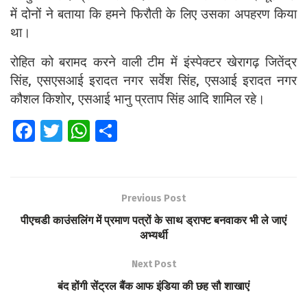
में दोनों ने बताया कि हमने फिरौती के लिए उसका अपहरण किया
था।
रोहित को बरामद करने वाली टीम में इंस्पेक्टर खेरागढ़ जितेंद्र
सिंह, एसएसआई इरादत नगर सर्वेश सिंह, एसआई इरादत नगर
कौशल किशोर, एसआई भानु प्रताप सिंह आदि शामिल रहे।
Fa
T
W
S
ce
wi
h
h
b
tt
at
ar
o
er
s
e
Previous Post
o
A
पीएचडी काउंसलिंग में प्रमाण पत्रों के साथ ड्राफ्ट बनवाकर भी ले जाएं
k
p
अभ्यर्थी
p
Next Post
बंद होंगी सेंट्रल बैंक आफ इंडिया की छह सौ शाखाएं