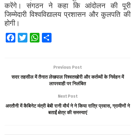
करेंगे। संगठन ने कहा कि आंदोलन की पूरी
जिम्मेदारी विश्वविद्यालय प्रशासन और कुलपति की
होगी।
Fa
T
W
S
ce
wi
h
h
b
tt
at
ar
o
er
s
e
Previous Post
o
A
सदर तहसील में तैनात लेखपाल रिश्वतखोरी और कर्तव्यों के निर्वहन में
k
p
लापरवाही पर निलंबित
p
Next Post
अरतौनी में कैबिनेट मंत्री बेबी रानी मौर्य ने ने किया रात्रि प्रवास, ग्रामीणों ने
बताईं क्षेत्र की समस्याएं