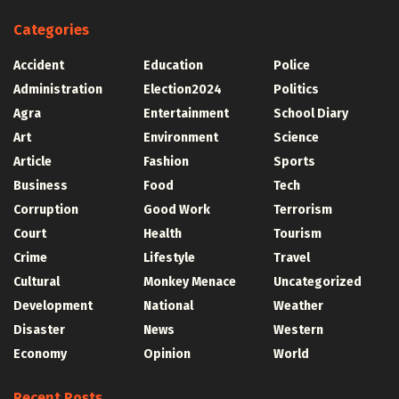
Categories
Accident
Education
Police
Administration
Election2024
Politics
Agra
Entertainment
School Diary
Art
Environment
Science
Article
Fashion
Sports
Business
Food
Tech
Corruption
Good Work
Terrorism
Court
Health
Tourism
Crime
Lifestyle
Travel
Cultural
Monkey Menace
Uncategorized
Development
National
Weather
Disaster
News
Western
Economy
Opinion
World
Recent Posts