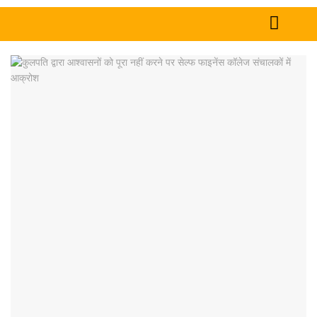
Home
News
Tech
Sports
Western
Education
Health
World