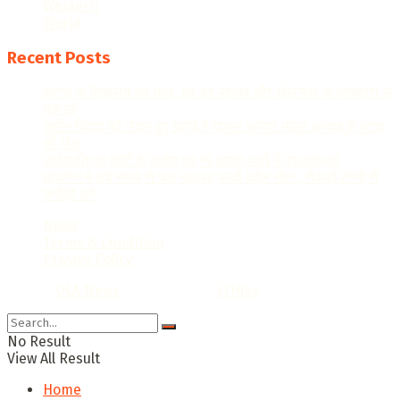
Western
World
Recent Posts
आगरा के शिवालय बम भोले, हर-हर महादेव और भोलेनाथ के जयकारों से
गूंज रहे
जमीन विवाद को लेकर हुए झगड़े में घायल भाजपा मंडल अध्यक्ष के चाचा
की मौत
उद्योगपति पर कोर्ट के आदेश पर न्यू आगरा थाने में एफआईआर
ताजगंज में लंबे समय से चल रहा था फर्जी कॉल सेंटर, सैकड़ो लोगों से
करोड़ों ठगे
News
Terms & Condition
Privacy Policy
© 2022
DLA News
- Designed by
iTHike
.
No Result
View All Result
Home