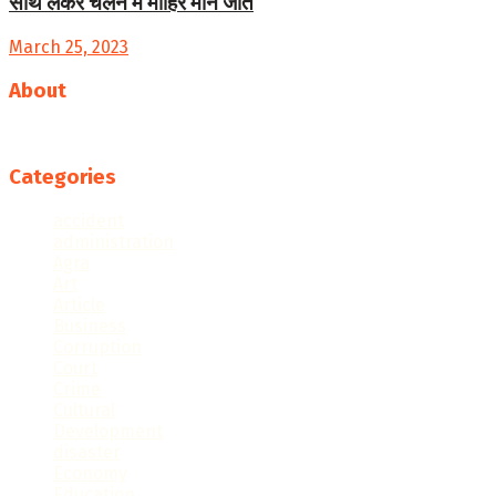
साथ लेकर चलने में माहिर माने जाते
March 25, 2023
About
Follow us
Categories
accident
administration
Agra
Art
Article
Business
Corruption
Court
Crime
Cultural
Development
disaster
Economy
Education