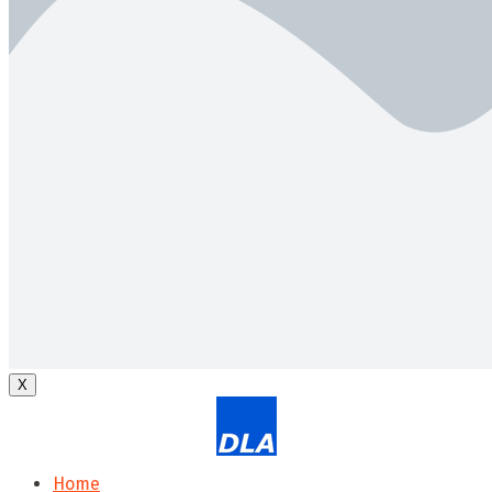
X
Home