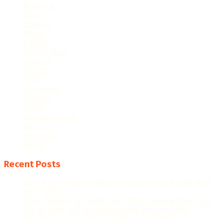
National
News
Opinion
Police
Politics
School Diary
Science
Sports
Tech
Terrorism
Tourism
Travel
Uncategorized
Weather
Western
World
Recent Posts
सावन के दूसरे सोमवार पर रविवार शाम चार बजे से बाहरी वाहनों का हो
जाएगा प्रवेश बंद
“साहब, पैमाइश हो गई”- ककोड़े लेकर DM के पास पहुंचा किसान, Dm
बोले यह तो मेरा काम, मुस्कुराकर बोले पसंद आया आपका इनाम