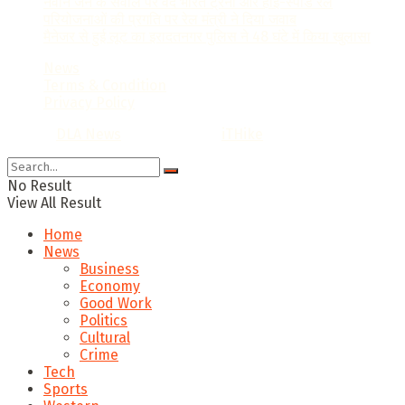
नवीन जैन के सवाल पर वंदे भारत ट्रेनों और हाई-स्पीड रेल
परियोजनाओं की प्रगति पर रेल मंत्री ने दिया जवाब
मैनेजर से हुई लूट का इरादतनगर पुलिस ने 48 घंटे में किया खुलासा
News
Terms & Condition
Privacy Policy
© 2022
DLA News
- Designed by
iTHike
.
No Result
View All Result
Home
News
Business
Economy
Good Work
Politics
Cultural
Crime
Tech
Sports