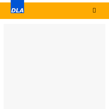
Home
News
Business
Economy
Good Work
Politics
Cultural
Crime
Tech