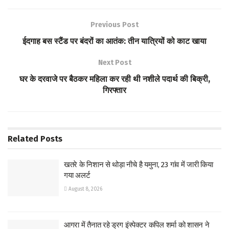
b
tt
at
ar
o
er
s
e
Previous Post
o
A
ईदगाह बस स्टैंड पर बंदरों का आतंक: तीन यात्रियों को काट खाया
k
p
Next Post
p
घर के दरवाजे पर बैठकर महिला कर रही थी नशीले पदार्थ की बिक्री,
गिरफ्तार
Related
Posts
खतरे के निशान से थोड़ा नीचे है यमुना, 23 गांव में जारी किया
गया अलर्ट
August 8, 2026
आगरा में तैनात रहे ड्रग इंस्पेक्टर कपिल शर्मा को शासन ने