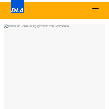
Home
News
Tech
Sports
Western
Education
Health
World