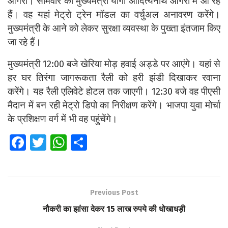
आगरा। सोमवार को मुख्यमंत्री योगी आदित्यनाथ आगरा में आ रहे
हैं। वह यहां मेट्रो ट्रेन मॉडल का वर्चुअल अनावरण करेंगे।
मुख्यमंत्री के आने को लेकर सुरक्षा व्यवस्था के पुख्ता इंतजाम किए
जा रहे हैं।
मुख्यमंत्री 12:00 बजे खेरिया मोड़ हवाई अड्डे पर आएंगे। यहां से
हर घर तिरंगा जागरूकता रैली को हरी झंडी दिखाकर रवाना
करेंगे। यह रैली एलिवेटे होटल तक जाएगी। 12:30 बजे वह पीएसी
मैदान में बन रही मेट्रो डिपो का निरीक्षण करेंगे। भाजपा युवा मोर्चा
के प्रशिक्षण वर्ग में भी वह पहुंचेंगे।
Fa
T
W
S
ce
wi
h
h
b
tt
at
ar
o
er
s
e
Previous Post
o
A
नौकरी का झांसा देकर 15 लाख रुपये की धोखाधड़ी
k
p