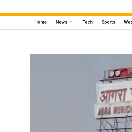
Home
News
Tech
Sports
Wes
Home
News
Tech
Sports
Western
Education
Health
World