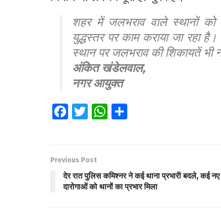
शहर में जलभराव वाले स्थानों को
युद्धस्तर पर काम कराया जा रहा है
स्थान पर जलभराव की शिकायतें भी नह
अंकित खंडेलवाल,
नगर आयुक्त
Fa
T
W
S
ce
wi
h
h
b
tt
at
ar
o
er
s
e
Previous Post
o
A
देर रात पुलिस कमिश्नर ने कई थाना प्रभारी बदले, कई नए
k
p
दारोगाओं को थानों का प्रभार मिला
p