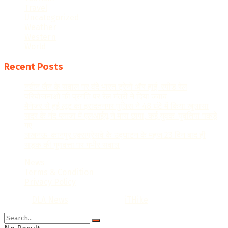
Travel
Uncategorized
Weather
Western
World
Recent Posts
नवीन जैन के सवाल पर वंदे भारत ट्रेनों और हाई-स्पीड रेल
परियोजनाओं की प्रगति पर रेल मंत्री ने दिया जवाब
मैनेजर से हुई लूट का इरादतनगर पुलिस ने 48 घंटे में किया खुलासा
सदर के नंद प्लाजा में एलआईयू ने मारा छापा, कई युवक-युवतियां पकड़े
गए
लखनऊ-कानपुर एक्सप्रेसवे के उद्घाटन के महज 23 दिन बाद ही
सड़क की गुणवत्ता पर गंभीर सवाल
News
Terms & Condition
Privacy Policy
© 2022
DLA News
- Designed by
iTHike
.