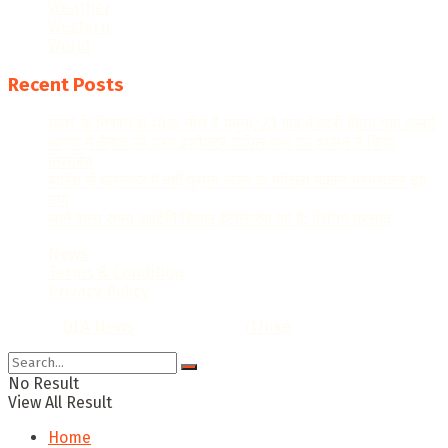
Weather
Western
World
Recent Posts
खतरे के निशान से थोड़ा नीचे है यमुना, 23 गांव में जारी किया गया अलर्ट
आगरा में तैनात रहे ड्रग इंस्पेक्टर कपिल शर्मा को शासन ने किया
निलंबित
बारिश से बेलनगंज में वर्षों पुराना जर्जर दो मंजिला मकान भरभराकर ढह
गया
आने वाला समय आर्टिफिशियल इंटेलिजेंस का है: जितिन प्रसाद
News
Terms & Condition
Privacy Policy
© 2022
DLA News
- Designed by
iTHike
.
No Result
View All Result
Home