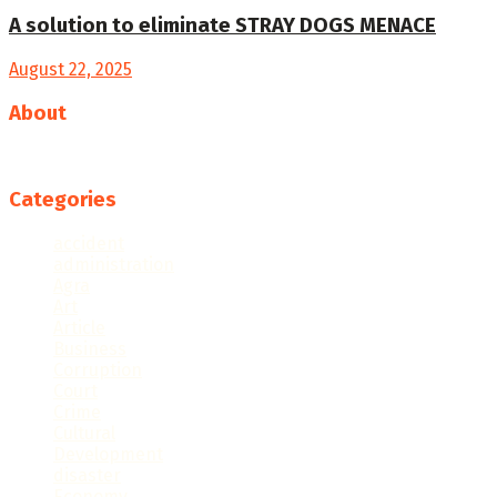
A solution to eliminate STRAY DOGS MENACE
August 22, 2025
About
Follow us
Categories
accident
administration
Agra
Art
Article
Business
Corruption
Court
Crime
Cultural
Development
disaster
Economy