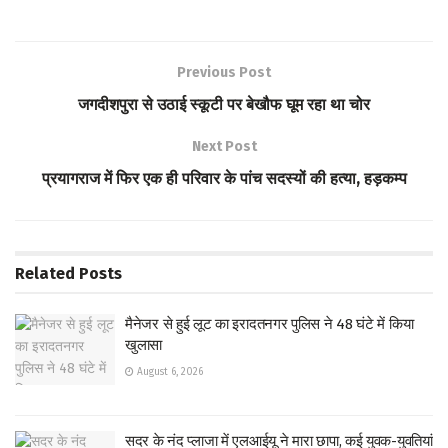
ce
wi
h
h
b
tt
at
ar
o
er
s
e
Previous Post
o
A
जगदीशपुरा से उठाई स्कूटी पर बेखौफ घूम रहा था चोर
k
p
Next Post
p
प्रयागराज में फिर एक ही परिवार के पांच सदस्यों की हत्या, हड़कम्प
Related
Posts
मैनेजर से हुई लूट का इरादतनगर पुलिस ने 48 घंटे में किया
खुलासा
August 6, 2026
सदर के नंद प्लाजा में एलआईयू ने मारा छापा, कई युवक-युवतियां