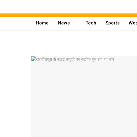
Home
News
Tech
Sports
Wes
Home
News
Tech
Sports
Western
Education
Health
World