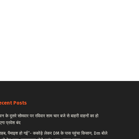
ecent Posts
वन के दूसरे सोमवार पर रविवार शाम चार बजे से बाहरी वाहनों का हो
एगा प्रवेश बंद
ाहब, पैमाइश हो गई”- ककोड़े लेकर DM के पास पहुंचा किसान, Dm बोले