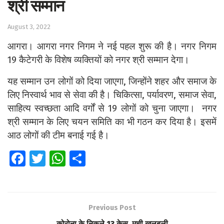
श्री सम्मान
Sports
August 3, 2022
Western
आगरा। आगरा नगर निगम ने नई पहल शुरू की है। नगर निगम
Education
19 कैटेगरी के विशेष व्यक्तियों को नगर श्री सम्मान देगा।
Health
यह सम्मान उन लोगों को दिया जाएगा, जिन्होंने शहर और समाज के
World
लिए निस्वार्थ भाव से सेवा की है। चिकित्सा, पर्यावरण, समाज सेवा,
साहित्य स्वच्छता आदि वर्गों से 19 लोगों को चुना जाएगा। नगर
श्री सम्मान के लिए चयन समिति का भी गठन कर दिया है। इसमें
आठ लोगों की टीम बनाई गई है।
Fa
T
W
S
ce
wi
h
h
b
tt
at
ar
o
er
s
e
Previous Post
o
A
कोरोना के निकले 13 केस, मची खलबली