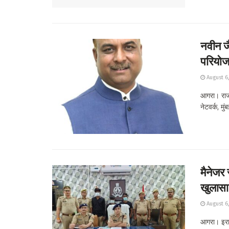
नवीन जै
परियोजन
August 6
आगरा। राज्य
नेटवर्क, मु
मैनेजर 
खुलासा
August 6
आगरा। इराद