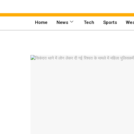
Home
News
Tech
Sports
Wes
Home
News
Tech
Sports
Western
Education
Health
World