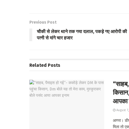
ce
wi
h
h
b
tt
at
ar
o
er
s
e
Previous Post
o
A
चौकी से लेकर थाने तक गया दलाल, पकड़े गए आरोपी की
k
p
पत्नी से मांगे चार हजार
p
Related
Posts
“साहब,
किसान, 
आपका 
August 7
आगरा। डीए
मिला तो एक.