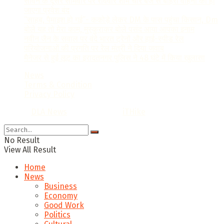
सावन के दूसरे सोमवार पर रविवार शाम चार बजे से बाहरी वाहनों का हो
जाएगा प्रवेश बंद
“साहब, पैमाइश हो गई”- ककोड़े लेकर DM के पास पहुंचा किसान, Dm
बोले यह तो मेरा काम, मुस्कुराकर बोले पसंद आया आपका इनाम
नवीन जैन के सवाल पर वंदे भारत ट्रेनों और हाई-स्पीड रेल
परियोजनाओं की प्रगति पर रेल मंत्री ने दिया जवाब
मैनेजर से हुई लूट का इरादतनगर पुलिस ने 48 घंटे में किया खुलासा
News
Terms & Condition
Privacy Policy
© 2022
DLA News
- Designed by
iTHike
.
No Result
View All Result
Home
News
Business
Economy
Good Work
Politics