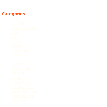
Follow us
Categories
accident
administration
Agra
Art
Article
Business
Corruption
Court
Crime
Cultural
Development
disaster
Economy
Education
Election2024
Entertainment
Environment
Fashion
Food