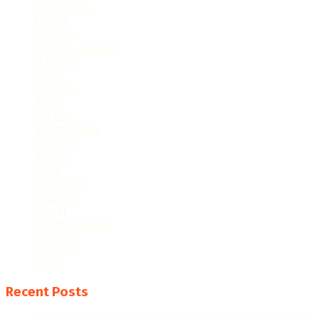
Good Work
Health
Lifestyle
Monkey menace
National
News
Opinion
Police
Politics
School Diary
Science
Sports
Tech
Terrorism
Tourism
Travel
Uncategorized
Weather
Western
World
Recent Posts