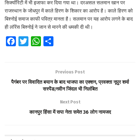
सिक्यॉरिटी में भी इजाफा कर दिया गया था। दरअसल सलमान खान पर
राजस्थान के जोधपुर में काले हिरण के शिकार का आरोप है। काले हिरण को
बिश्नोई समाज काफी पवित्र मानता है। सलमान पर यह आरोप लगने के बाद
ही लॉरेंस बिश्नोई ने जान से मारने की धमकी दी थी।
Fa
T
W
S
ce
wi
h
h
b
tt
at
ar
o
er
s
e
Previous Post
o
A
पैगंबर पर विवादित बयान के बाद भाजपा का एक्शन, प्रवक्ता नूपुर शर्मा
k
p
सस्पेंड;नवीन जिंदल भी निलंबित
p
Next Post
कानपुर हिंसा में सपा नेता समेत 36 लोग नामजद