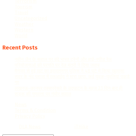
Terrorism
Tourism
Travel
Uncategorized
Weather
Western
World
Recent Posts
नवीन जैन के सवाल पर वंदे भारत ट्रेनों और हाई-स्पीड रेल
परियोजनाओं की प्रगति पर रेल मंत्री ने दिया जवाब
मैनेजर से हुई लूट का इरादतनगर पुलिस ने 48 घंटे में किया खुलासा
सदर के नंद प्लाजा में एलआईयू ने मारा छापा, कई युवक-युवतियां पकड़े
गए
लखनऊ-कानपुर एक्सप्रेसवे के उद्घाटन के महज 23 दिन बाद ही
सड़क की गुणवत्ता पर गंभीर सवाल
News
Terms & Condition
Privacy Policy
© 2022
DLA News
- Designed by
iTHike
.