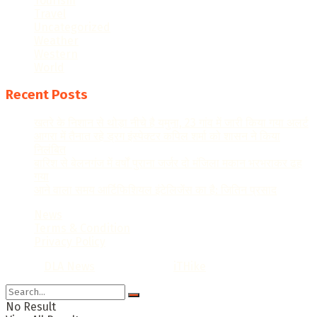
Tourism
Travel
Uncategorized
Weather
Western
World
Recent Posts
खतरे के निशान से थोड़ा नीचे है यमुना, 23 गांव में जारी किया गया अलर्ट
आगरा में तैनात रहे ड्रग इंस्पेक्टर कपिल शर्मा को शासन ने किया
निलंबित
बारिश से बेलनगंज में वर्षों पुराना जर्जर दो मंजिला मकान भरभराकर ढह
गया
आने वाला समय आर्टिफिशियल इंटेलिजेंस का है: जितिन प्रसाद
News
Terms & Condition
Privacy Policy
© 2022
DLA News
- Designed by
iTHike
.
No Result